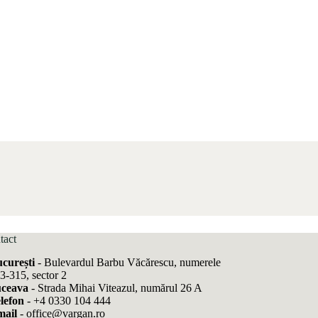
tact
curești
- Bulevardul Barbu Văcărescu, numerele
3-315, sector 2
ceava
- Strada Mihai Viteazul, numărul 26 A
lefon
-
+4 0330 104 444
ail
-
office@vargan.ro