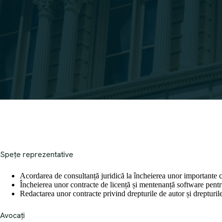
Spețe reprezentative
Acordarea de consultanță juridică la încheierea unor importante c
Încheierea unor contracte de licență și mentenanță software pent
Redactarea unor contracte privind drepturile de autor și drepturile
Avocați