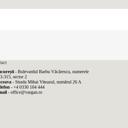
tact
curești
- Bulevardul Barbu Văcărescu, numerele
3-315, sector 2
ceava
- Strada Mihai Viteazul, numărul 26 A
lefon
-
+4 0330 104 444
ail
-
office@vargan.ro