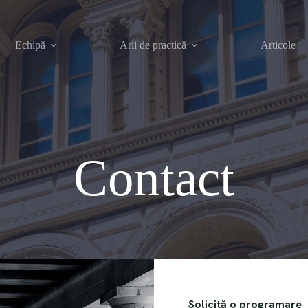
Echipă
Arii de practică
Articole
Contact
Solicită o programare