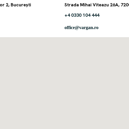
or 2, București
Strada Mihai Viteazu 26A, 72
+4 0330 104 444
office@vargan.ro